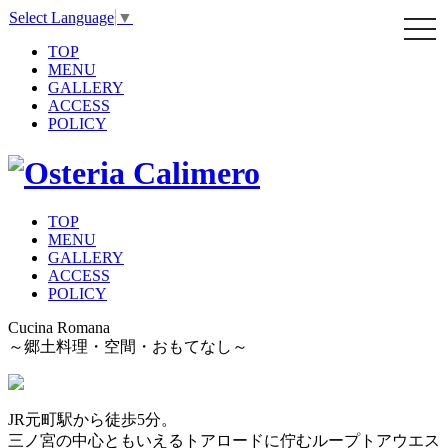
Select Language
▼
TOP
MENU
GALLERY
ACCESS
POLICY
TOP
MENU
GALLERY
ACCESS
POLICY
Cucina Romana
～郷土料理・空間・おもてなし～
JR元町駅から徒歩5分。
三ノ宮の中心ともいえるトアロードに佇むループトアウエス