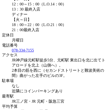
12：00～15：00（L.O.14：00）
13：30 最終入店
ディナー
【火～日】
18：00～22：00（L.O.21：00）
21：00最終入店
定休日
月曜日
電話番号
078-334-7155
アクセス
JR神戸線元町駅徒歩5分、元町駅 東出口を北に出てト
アロードを北上（山側へ）。
2本目の筋を西に（セカンドストリートと難波美術の
間）曲がった左手のビルの3F。
駐車場
なし
近隣にコインパーキングあり
最寄駅
JR三ノ宮・JR 元町・阪急三宮
平均予算