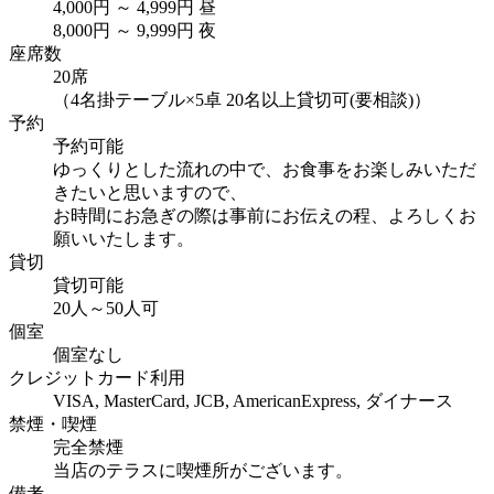
4,000円 ～ 4,999円 昼
8,000円 ～ 9,999円 夜
座席数
20席
（4名掛テーブル×5卓 20名以上貸切可(要相談)）
予約
予約可能
ゆっくりとした流れの中で、お食事をお楽しみいただ
きたいと思いますので、
お時間にお急ぎの際は事前にお伝えの程、よろしくお
願いいたします。
貸切
貸切可能
20人～50人可
個室
個室なし
クレジットカード利用
VISA, MasterCard, JCB, AmericanExpress, ダイナース
禁煙・喫煙
完全禁煙
当店のテラスに喫煙所がございます。
備考